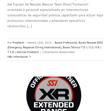
del Equipo de Rescate (Rescue Team Diver) Formación
orientada a personal especializado en intervenciones
subacuáticas de seguridad pública, capacitado para actuar bajo
protocolos internacionales y estándares operativos
reconocidos. [...]
Por
Proditech
|
febrero 18th, 2026
|
Buceo Profesional
,
Buceo Rescate ERDI
(Emergency Response Diving International)
,
Buceo Técnico T.D.I / S.S.I X.R /
en
T.X.R.I
,
Noticias Proditech
|
Comentarios desactivados
Finalización
Más información
del
Curso
de
Buceo
de
Seguridad
Pública