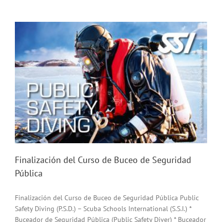
Seguridad
Pública
(Public
Safety
Diving
–
P.S.D.)
Finalización del Curso de Buceo de Seguridad
Pública
Finalización del Curso de Buceo de Seguridad Pública Public
Safety Diving (P.S.D.) – Scuba Schools International (S.S.I.) *
Buceador de Seguridad Pública (Public Safety Diver) * Buceador