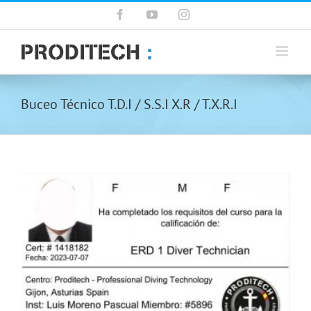
Saltar
Facebook
YouTube
Instagram
al
contenido
Buceo Técnico T.D.I / S.S.I X.R / T.X.R.I