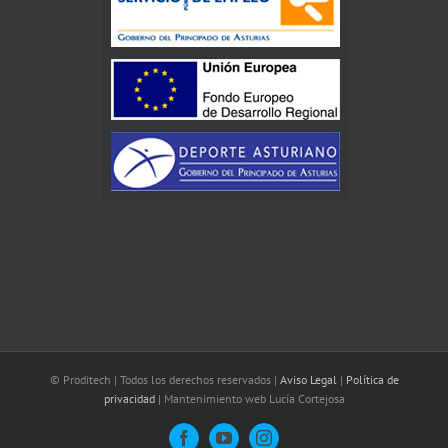
© Proditech | Todos los derechos reservados |
Aviso Legal
|
Política de
privacidad
| Mantenimiento web Lucía Cortejosa
Facebook
YouTube
Instagram