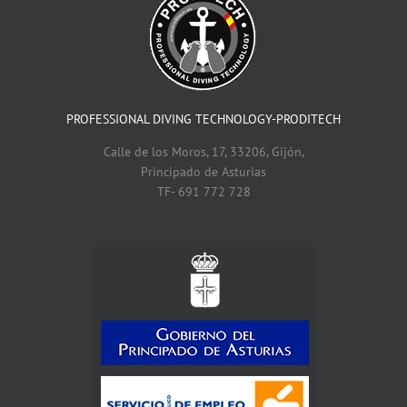
PROFESSIONAL DIVING TECHNOLOGY-PRODITECH
Calle de los Moros, 17, 33206, Gijón,
Principado de Asturias
TF- 691 772 728