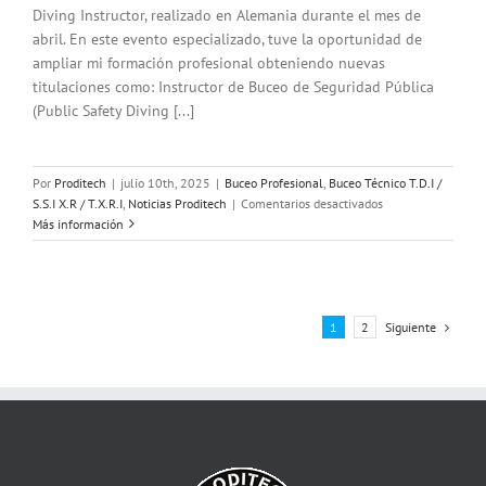
Diving Instructor, realizado en Alemania durante el mes de
abril. En este evento especializado, tuve la oportunidad de
ampliar mi formación profesional obteniendo nuevas
titulaciones como: Instructor de Buceo de Seguridad Pública
(Public Safety Diving [...]
Por
Proditech
|
julio 10th, 2025
|
Buceo Profesional
,
Buceo Técnico T.D.I /
en
S.S.I X.R / T.X.R.I
,
Noticias Proditech
|
Comentarios desactivados
Certificación
Más información
Europea
en
Intervención
Subacuática
de
Siguiente
1
2
Seguridad
Pública