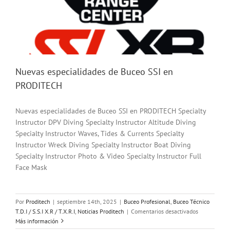
Nuevas especialidades de Buceo SSI en
PRODITECH
Nuevas especialidades de Buceo SSI en PRODITECH Specialty
Instructor DPV Diving Specialty Instructor Altitude Diving
Specialty Instructor Waves, Tides & Currents Specialty
Instructor Wreck Diving Specialty Instructor Boat Diving
Specialty Instructor Photo & Video Specialty Instructor Full
Face Mask
Por
Proditech
|
septiembre 14th, 2025
|
Buceo Profesional
,
Buceo Técnico
en
T.D.I / S.S.I X.R / T.X.R.I
,
Noticias Proditech
|
Comentarios desactivados
Nuevas
Más información