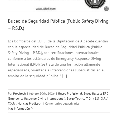
Buceo de Seguridad Pública (Public Safety Diving
– P.S.D.)
Los Bomberos del SEPEI de la Diputación de Albacete cuentan
con la especialidad de Buceo de Seguridad Pública (Public
Safety Diving – P.S.D.), con certificaciones internacionales
conforme a los estándares de Emergency Response Diving
International (ERDI). Se trata de una formación altamente
especializada, orientada a intervenciones subacuáticas en el
ámbito de la seguridad pública. * [...]
Por
Proditech
|
febrero 20th, 2026
|
Buceo Profesional
,
Buceo Rescate ERDI
(Emergency Response Diving International)
,
Buceo Técnico T.D.I / S.S.I X.R /
en
T.X.R.I
,
Noticias Proditech
|
Comentarios desactivados
Buceo
Más información
de