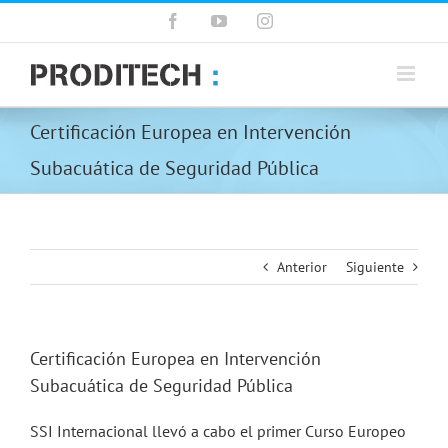
Saltar
Facebook
YouTube
Instagram
al
contenido
Certificación Europea en Intervención
Subacuática de Seguridad Pública
Anterior
Siguiente
Certificación Europea en Intervención
Subacuática de Seguridad Pública
SSI Internacional llevó a cabo el primer Curso Europeo