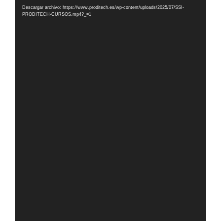
de
Descargar archivo: https://www.proditech.es/wp-content/uploads/2025/07/SSI-
vídeo
PRODITECH-CURSOS.mp4?_=1