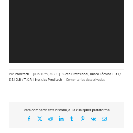
Por
Proditech
|
julio 10th, 2025
|
Buceo Profesional
,
Buceo Técnico T.D.I /
en
S.S.I X.R / T.X.R.I
,
Noticias Proditech
|
Comentarios desactivados
Certificación
Europea
en
Intervención
Subacuática
Para compartir esta historia, elija cualquier plataforma
de
Facebook
X
Reddit
LinkedIn
Tumblr
Pinterest
Vk
Correo
Seguridad
electrónico
Pública