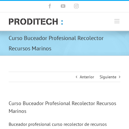
Saltar
Facebook
YouTube
Instagram
al
contenido
Curso Buceador Profesional Recolector
Recursos Marinos
Anterior
Siguiente
Curso Buceador Profesional Recolector Recursos
Marinos
Buceador profesional curso recolector de recursos