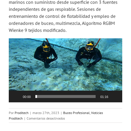
marinos con suministro desde superficie con 3 fuentes
independientes de gas respirable. Sesiones de
entrenamiento de control de flotabilidad y empleo de
ordenadores de buceo, multimezcla, Algoritmo RGBM
Wienke 9 tejidos modificado.
Reproductor
de
vídeo
00:00
01:16
Por
Proditech
|
marzo 27th, 2023
|
Buceo Profesional
,
Noticias
en
Proditech
|
Comentarios desactivados
Curso
Buceador