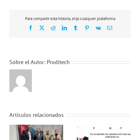
Profesional
Recolector
Recursos
Para compartir esta historia, elija cualquier plataforma
Marinos
Facebook
X
Reddit
LinkedIn
Tumblr
Pinterest
Vk
Correo
electrónico
Sobre el Autor:
Proditech
Artículos relacionados