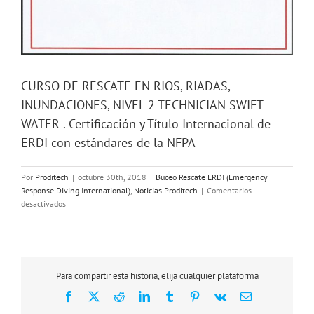
CURSO DE RESCATE EN RIOS, RIADAS,
INUNDACIONES, NIVEL 2 TECHNICIAN SWIFT
WATER . Certificación y Título Internacional de
ERDI con estándares de la NFPA
Por
Proditech
|
octubre 30th, 2018
|
Buceo Rescate ERDI (Emergency
Response Diving International)
,
Noticias Proditech
|
Comentarios
en
desactivados
CURSO
DE
RESCATE
EN
RIOS,
Para compartir esta historia, elija cualquier plataforma
RIADAS,
Facebook
X
Reddit
LinkedIn
Tumblr
Pinterest
Vk
Correo
INUNDACIONES,
electrónico
NIVEL