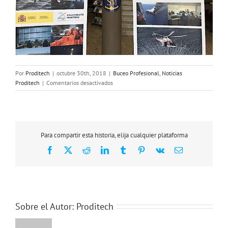
Por
Proditech
|
octubre 30th, 2018
|
Buceo Profesional
,
Noticias
en
Proditech
|
Comentarios desactivados
FORMACIÓN
EN
BUCEO
PROFESIONAL
Para compartir esta historia, elija cualquier plataforma
Facebook
X
Reddit
LinkedIn
Tumblr
Pinterest
Vk
Correo
electrónico
Sobre el Autor:
Proditech