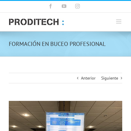
Saltar
Facebook
YouTube
Instagram
al
contenido
FORMACIÓN EN BUCEO PROFESIONAL
Anterior
Siguiente
Ver
imagen
más
grande