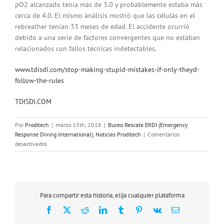
pO2 alcanzado tenía más de 3.0 y probablemente estaba más
cerca de 4.0. El mismo análisis mostró que las células en el
rebreather tenían 33 meses de edad. El accidente ocurrió
debido a una serie de factores convergentes que no estaban
relacionados con fallos técnicas indetectables.
www.tdisdi.com/stop-making-stupid-mistakes-if-only-theyd-
follow-the-rules
TDISDI.COM
Por
Proditech
|
marzo 15th, 2018
|
Buceo Rescate ERDI (Emergency
Response Diving International)
,
Noticias Proditech
|
Comentarios
en
desactivados
«DEJA
DE
COMETER
ERRORES
ESTÚPIDOS. SI
Para compartir esta historia, elija cualquier plataforma
SOLO
Facebook
X
Reddit
LinkedIn
Tumblr
Pinterest
Vk
Correo
SIGUIERAN
electrónico
LAS