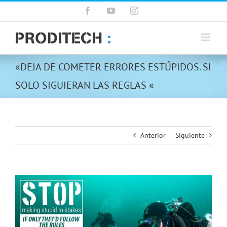
Saltar
Facebook
YouTube
Instagram
al
contenido
«DEJA DE COMETER ERRORES ESTÚPIDOS. SI
SOLO SIGUIERAN LAS REGLAS «
Anterior
Siguiente
Ver
imagen
más
grande