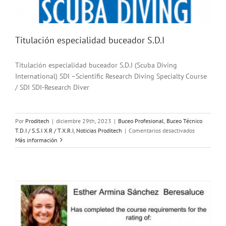
Titulación especialidad buceador S.D.I
Titulación especialidad buceador S.D.I (Scuba Diving
International) SDI –Scientific Research Diving Specialty Course
/ SDI SDI-Research Diver
Por
Proditech
|
diciembre 29th, 2023
|
Buceo Profesional
,
Buceo Técnico
en
T.D.I / S.S.I X.R / T.X.R.I
,
Noticias Proditech
|
Comentarios desactivados
Titulación
Más información
especialidad
buceador
S.D.I