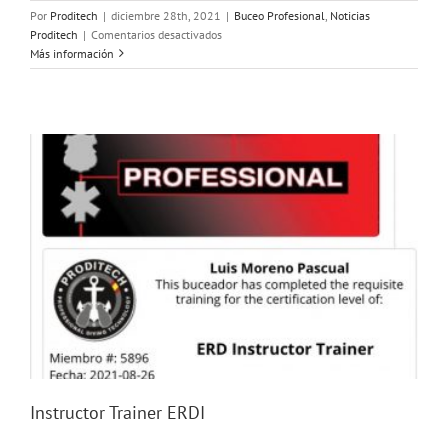
Por
Proditech
|
diciembre 28th, 2021
|
Buceo Profesional
,
Noticias
en
Proditech
|
Comentarios desactivados
Titulación
Más información
especialidad
buceador
S.D.I
(Scuba
Diving
International)
Instructor Trainer ERDI