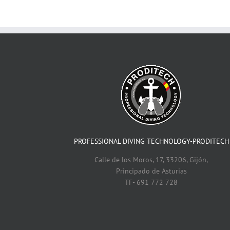
PROFESSIONAL DIVING TECHNOLOGY-PRODITECH
Calle de los Moros, 17, 33206, Gijón,
Principado de Asturias
TF- 691 772 728