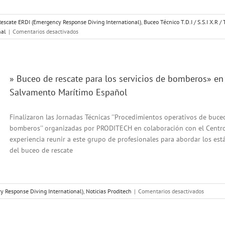
escate ERDI (Emergency Response Diving International)
,
Buceo Técnico T.D.I / S.S.I X.R / 
en
nal
|
Comentarios desactivados
PRÓXIMOS
CURSOS
Y
ESPECIALIDADES
» Buceo de rescate para los servicios de bomberos» en 
DE
BUCEO
Salvamento Marítimo Español
CONVOCATORIA
AÑO
Finalizaron las Jornadas Técnicas ''Procedimientos operativos de buce
2026/27
bomberos'' organizadas por PRODITECH en colaboración con el Centro
experiencia reunir a este grupo de profesionales para abordar los est
del buceo de rescate
en
y Response Diving International)
,
Noticias Proditech
|
Comentarios desactivados
»
Buceo
de