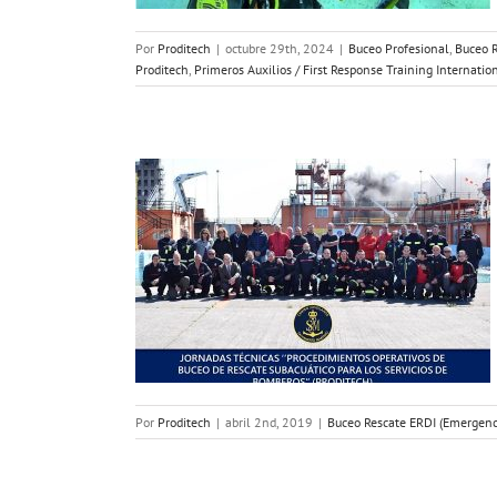
Por
Proditech
|
octubre 29th, 2024
|
Buceo Profesional
,
Buceo R
Proditech
,
Primeros Auxilios / First Response Training Internatio
 servicios de
con el Centro
ítimo Español
 Response Diving
Proditech
Por
Proditech
|
abril 2nd, 2019
|
Buceo Rescate ERDI (Emergenc