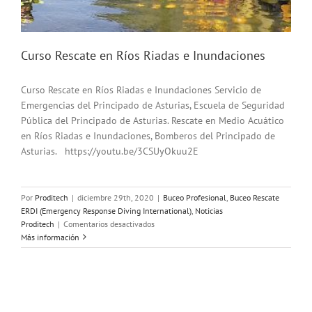
Curso Rescate en Ríos Riadas e Inundaciones
Curso Rescate en Ríos Riadas e Inundaciones Servicio de
Emergencias del Principado de Asturias, Escuela de Seguridad
Pública del Principado de Asturias. Rescate en Medio Acuático
en Ríos Riadas e Inundaciones, Bomberos del Principado de
Asturias. https://youtu.be/3CSUyOkuu2E
Por
Proditech
|
diciembre 29th, 2020
|
Buceo Profesional
,
Buceo Rescate
ERDI (Emergency Response Diving International)
,
Noticias
en
Proditech
|
Comentarios desactivados
Curso
Más información
Rescate
en
Ríos
Riadas
e