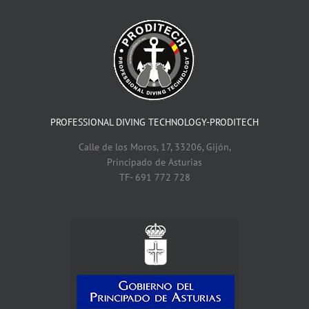
equipos
PROFESSIONAL DIVING TECHNOLOGY-PRODITECH
Calle de los Moros, 17, 33206, Gijón,
Principado de Asturias
TF- 691 772 728