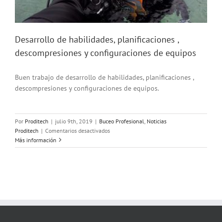
Desarrollo de habilidades, planificaciones ,
descompresiones y configuraciones de equipos
Buen trabajo de desarrollo de habilidades, planificaciones ,
descompresiones y configuraciones de equipos.
Por
Proditech
|
julio 9th, 2019
|
Buceo Profesional
,
Noticias
en
Proditech
|
Comentarios desactivados
Desarrollo
Más información
de
habilidades,
planificaciones
,
descompresiones
y
configuraciones
de