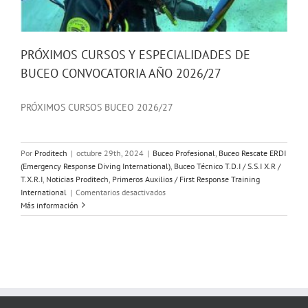
PRÓXIMOS CURSOS Y ESPECIALIDADES DE
BUCEO CONVOCATORIA AÑO 2026/27
PRÓXIMOS CURSOS BUCEO 2026/27
Por
Proditech
|
octubre 29th, 2024
|
Buceo Profesional
,
Buceo Rescate ERDI
(Emergency Response Diving International)
,
Buceo Técnico T.D.I / S.S.I X.R /
T.X.R.I
,
Noticias Proditech
,
Primeros Auxilios / First Response Training
en
International
|
Comentarios desactivados
PRÓXIMOS
Más información
CURSOS
Y
ESPECIALIDADES
DE
BUCEO
CONVOCATORIA
AÑO