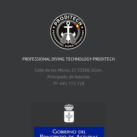
2026/27
PROFESSIONAL DIVING TECHNOLOGY-PRODITECH
Calle de los Moros, 17, 33206, Gijón,
Principado de Asturias
TF- 691 772 728