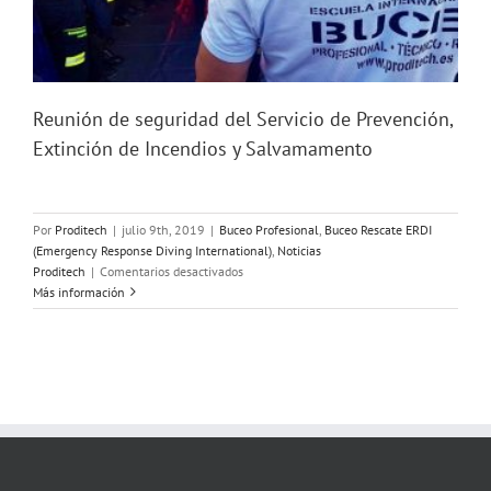
Reunión de seguridad del Servicio de Prevención,
Extinción de Incendios y Salvamamento
Por
Proditech
|
julio 9th, 2019
|
Buceo Profesional
,
Buceo Rescate ERDI
(Emergency Response Diving International)
,
Noticias
en
Proditech
|
Comentarios desactivados
Reunión
Más información
de
seguridad
del
Servicio
de
Prevención,
Extinción
de
Incendios