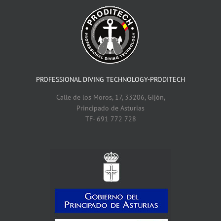
y
Salvamamento
PROFESSIONAL DIVING TECHNOLOGY-PRODITECH
Calle de los Moros, 17, 33206, Gijón,
Principado de Asturias
TF- 691 772 728