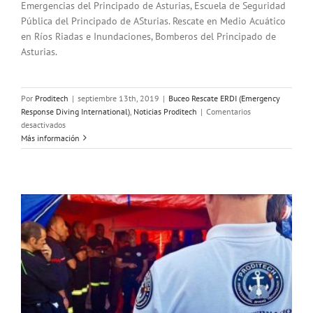
Emergencias del Principado de Asturias, Escuela de Seguridad
Pública del Principado de ASturias. Rescate en Medio Acuático
en Ríos Riadas e Inundaciones, Bomberos del Principado de
Asturias.
Por
Proditech
|
septiembre 13th, 2019
|
Buceo Rescate ERDI (Emergency
Response Diving International)
,
Noticias Proditech
|
Comentarios
en
desactivados
Curso
Más información
de
rescate
en
ríos,
riadas
e
inundaciones