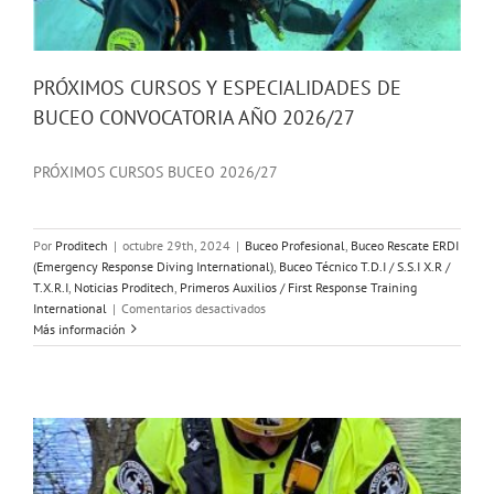
PRÓXIMOS CURSOS Y ESPECIALIDADES DE
BUCEO CONVOCATORIA AÑO 2026/27
PRÓXIMOS CURSOS BUCEO 2026/27
Por
Proditech
|
octubre 29th, 2024
|
Buceo Profesional
,
Buceo Rescate ERDI
(Emergency Response Diving International)
,
Buceo Técnico T.D.I / S.S.I X.R /
T.X.R.I
,
Noticias Proditech
,
Primeros Auxilios / First Response Training
en
International
|
Comentarios desactivados
PRÓXIMOS
Más información
CURSOS
Y
ESPECIALIDADES
DE
BUCEO
CONVOCATORIA
AÑO