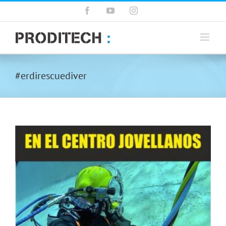
Saltar
Facebook
YouTube
Instagram
al
contenido
#erdirescuediver