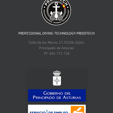
PROFESSIONAL DIVING TECHNOLOGY-PRODITECH
Calle de los Moros, 17, 33206, Gijón,
Principado de Asturias
TF- 691 772 728