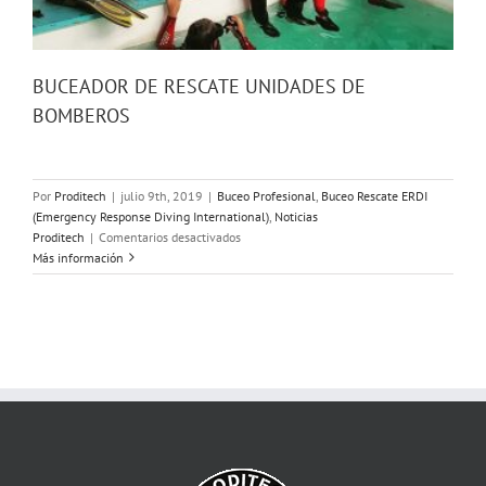
BUCEADOR DE RESCATE UNIDADES DE
BOMBEROS
Por
Proditech
|
julio 9th, 2019
|
Buceo Profesional
,
Buceo Rescate ERDI
(Emergency Response Diving International)
,
Noticias
en
Proditech
|
Comentarios desactivados
BUCEADOR
Más información
DE
RESCATE
UNIDADES
DE
BOMBEROS