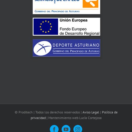
© Proditech | Todos los derechos reservados |
Aviso Legal
|
Política de
privacidad
| Mantenimiento web Lucía Cortejosa
Facebook
YouTube
Instagram