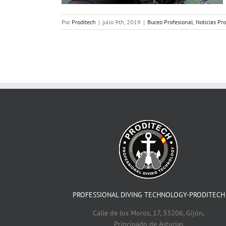
Por
Proditech
|
julio 9th, 2019
|
Buceo Profesional
,
Noticias Pr
PROFESSIONAL DIVING TECHNOLOGY-PRODITECH
Calle de los Moros, 17, 33206, Gijón,
Principado de Asturias