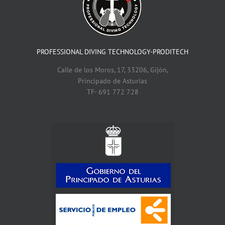
PROFESSIONAL DIVING TECHNOLOGY-PRODITECH
Calle de los Moros, 17, 33206, Gijón,
Principado de Asturias
TF- 691 772 728