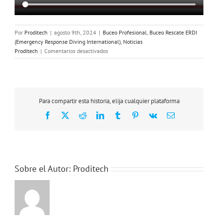
Por
Proditech
|
agosto 9th, 2024
|
Buceo Profesional
,
Buceo Rescate ERDI
(Emergency Response Diving International)
,
Noticias
en
Proditech
|
Comentarios desactivados
Curso
de
Buceador
de
Rescate
Para compartir esta historia, elija cualquier plataforma
SEGURIDAD
Facebook
X
Reddit
LinkedIn
Tumblr
Pinterest
Vk
Correo
PÚBLICA
electrónico
E.R.D.I.
Sobre el Autor:
Proditech