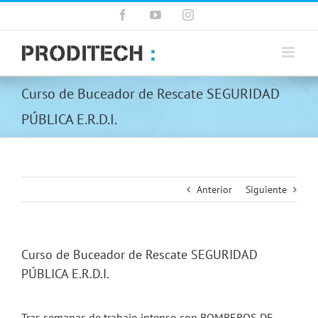
Saltar
Facebook
YouTube
Instagram
al
contenido
Curso de Buceador de Rescate SEGURIDAD
PÚBLICA E.R.D.I.
Anterior
Siguiente
Curso de Buceador de Rescate SEGURIDAD
PÚBLICA E.R.D.I.
Tras semanas de trabajo intenso con BOMBEROS DE