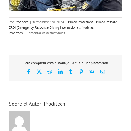
Por
Proditech
|
septiembre 3rd, 2024
|
Buceo Profesional
,
Buceo Rescate
ERDI (Emergency Response Diving International)
,
Noticias
en
Proditech
|
Comentarios desactivados
Policía
Nacional,
Curso
Buceo
de
Para compartir esta historia, elija cualquier plataforma
Rescate
Facebook
X
Reddit
LinkedIn
Tumblr
Pinterest
Vk
Correo
electrónico
Sobre el Autor:
Proditech