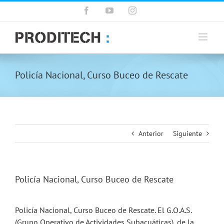
Saltar
Facebook
YouTube
Instagram
al
contenido
Policía Nacional, Curso Buceo de Rescate
Anterior
Siguiente
Policía Nacional, Curso Buceo de Rescate
Policía Nacional, Curso Buceo de Rescate. El G.O.A.S.
(Grupo Operativo de Actividades Subacuáticas), de la