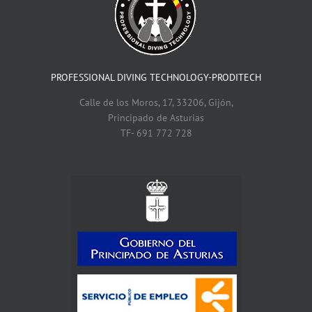
PROFESSIONAL DIVING TECHNOLOGY-PRODITECH
Calle de los Moros, 17, 33206, Gijón,
Principado de Asturias
TF- 691 772 728