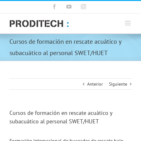
Saltar
Facebook
YouTube
Instagram
al
contenido
Cursos de formación en rescate acuático y
subacuático al personal SWET/HUET
Anterior
Siguiente
Cursos de formación en rescate acuático y
subacuático al personal SWET/HUET
Formación internacional de buceador de rescate bajo