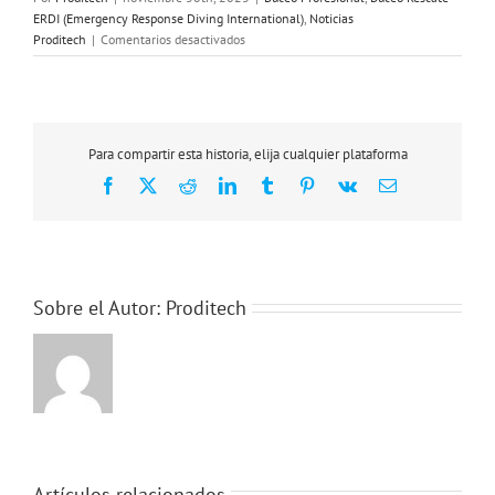
ERDI (Emergency Response Diving International)
,
Noticias
en
Proditech
|
Comentarios desactivados
Cursos
de
formación
en
rescate
Para compartir esta historia, elija cualquier plataforma
acuático
Facebook
X
Reddit
LinkedIn
Tumblr
Pinterest
Vk
Correo
y
electrónico
subacuático
al
personal
SWET/HUET
Sobre el Autor:
Proditech
Artículos relacionados