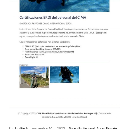
Por
Proditech
|
noviembre 30th, 2023
|
Buceo Profesional
,
Buceo Rescate