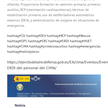
ofrecido. Proporciona formación en atención primaria, primeros
auxilios, RCP (reanimación cardiopulmonar), técnicas de
estabilización primaria, uso de desfibriladores automáticos
externos (DEA), y administración de oxígeno en situaciones de
emergencia.
hashtag
#
SSI
hashtag
#
DEA
hashtag
#
RCP
hashtag
#
Rescue
hashtag
#
OPS
hashtag
#
EBS
hashtag
#
ERDI
hashtag
#
HUET
hashtag
#
CIMA
hashtag
#
primerosauxilios
hashtag
#
emergencias
hashtag
#
helicópteros
https://ejercitodelaire.defensa.gob.es/EA/cima/Eventos/Event
ERDI-del-personal-del-CIMA/