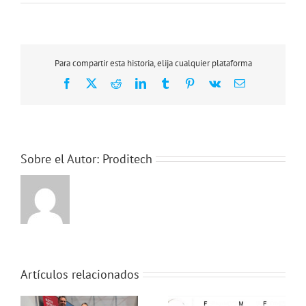
Prácticas
con
Mascarón
Kirby
Morgan
Para compartir esta historia, elija cualquier plataforma
Facebook
X
Reddit
LinkedIn
Tumblr
Pinterest
Vk
Correo
electrónico
Sobre el Autor:
Proditech
Artículos relacionados