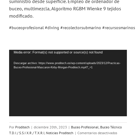
suministro desde superficie. Empleo de ordenador de
buceo, multimezcla, Algoritmo RGBM Wienke 9 tejidos
modificado.
#buceoprofesional
#diving
#recolectorsubmarino
#recursosmarinos
Reproductor
Media error: Format(s) not supported or source(s) not found
de
Descargar archivo: https://www.proditech.es/wp-content/uploads/2023/12/Practicas-
vídeo
Buceo-Profesional-Mascaron-Kirby-Morgan-Proditech.mp4?_=1
Por
Proditech
|
diciembre 20th, 2023
|
Buceo Profesional
,
Buceo Técnico
en
T.D.I / S.S.I X.R / T.X.R.I
,
Noticias Proditech
|
Comentarios desactivados