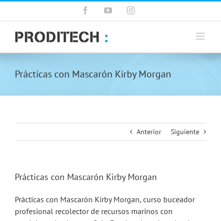
Saltar
Facebook
YouTube
Instagram
al
contenido
Prácticas con Mascarón Kirby Morgan
Anterior
Siguiente
Prácticas con Mascarón Kirby Morgan
Prácticas con Mascarón Kirby Morgan, curso buceador
profesional recolector de recursos marinos con